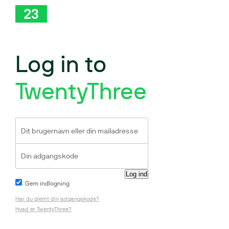
Log in to
TwentyThree
Gem indlogning
Har du glemt din adgangskode?
Hvad er TwentyThree?